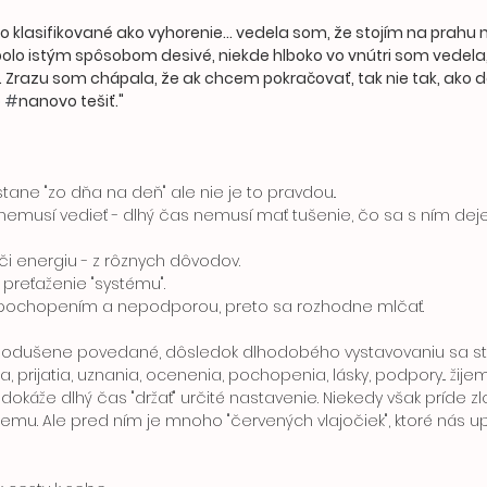
olo klasifikované ako vyhorenie... vedela som, že stojím na prahu
 bolo istým spôsobom desivé, niekde hlboko vo vnútri som vedela, 
. . Zrazu som chápala, že ak chcem pokračovať, tak nie tak, ako do
 
#
nanovo tešiť." 
stane "zo dňa na deň" ale nie je to pravdou..
nemusí vedieť - dlhý čas nemusí mať tušenie, čo sa s ním dej
 či energiu - z rôznych dôvodov.
 preťaženie "systému".
epochopením a nepodporou, preto sa rozhodne mlčať.
ednodušene povedané, dôsledok dlhodobého vystavovaniu sa st
prijatia, uznania, ocenenia, pochopenia, lásky, podpory... žijem
. dokáže dlhý čas "držať" určité nastavenie. Niekedy však príde 
nemu. Ale pred ním je mnoho "červených vlajočiek", ktoré nás upoz