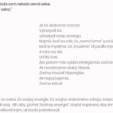
etože som nebola verná sebe. 
 seba."
 Je to skutočne možné.
 Vyčerpať sa.
 vyčerpať svoju energiu. 
 Najmä, keď sa zdá, že „nemôžeme“ počú
 Keď si myslíme, že „musíme“ žiť podľa inýc
 A toto sa dá... 
 Určitý čas.
 Ale potom nás vyššia inteligencia začne
 Ak nevnímame slabý hlások..
 Začne hovoriť hlasnejšie. 
 Ak nepočujeme..
 Začne kričať. 
 zo seba. Zo svojej energie. Zo svojho vnútorného zdroja, čerpal
dlievať iným, ak budú potrebovať.  