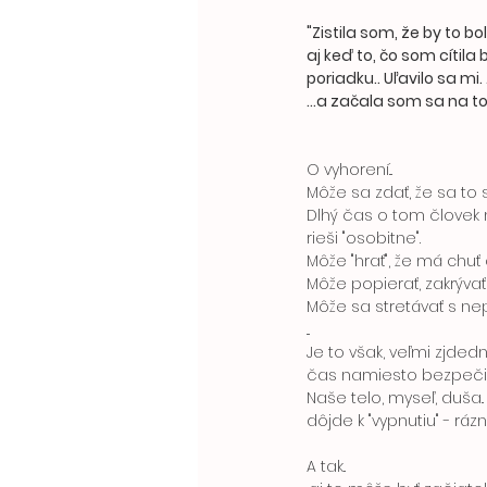
"Zistila som, že by to b
aj keď to, čo som cítila
poriadku.. Uľavilo sa mi
...a začala som sa na to
O vyhorení... 
Môže sa zdať, že sa to 
Dlhý čas o tom človek 
rieši "osobitne".
Môže "hrať", že má chuť
Môže popierať, zakrývať
Môže sa stretávať s n
...
Je to však, veľmi zjd
čas namiesto bezpečia, 
Naše telo, myseľ, duša.
dôjde k "vypnutiu" - ráz
A tak.. 