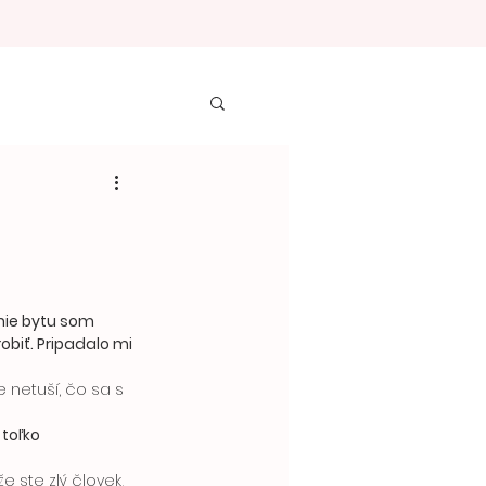
nie bytu som 
biť. Pripadalo mi 
toľko 