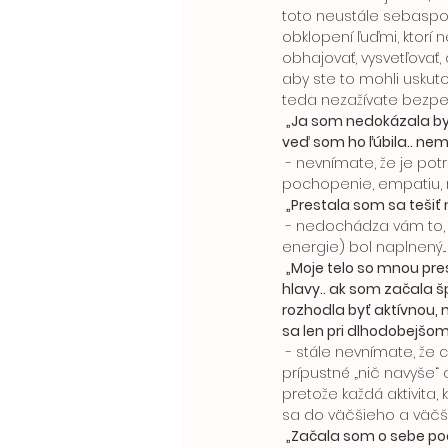
toto neustále sebaspoch
obklopení ľuďmi, ktorí 
obhajovať, vysvetľovať
aby ste to mohli uskutoč
teda nezažívate bezpeči
„Ja som nedokázala by
veď som ho ľúbila.. nem
 - nevnímate, že je potrebné často krát vo vzťahoch čeliť rozdielnym postojom, komunikovať, mať 
pochopenie, empatiu, roz
„Prestala som sa tešiť 
 - nedochádza vám to, že na to, aby ste tu mohli byť pre druhých potrebujete, aby váš pohár (pohár 
energie) bol naplnený...
„Moje telo so mnou pres
hlavy.. ak som začala šp
rozhodla byť aktívnou, 
sa len pri dlhodobejšom 
 - stále nevnímate, že celé telo bije na poplach – komunikuje, že dochádza životná energia a že nie je 
prípustné „nič navyše“
pretože každá aktivita,
sa do väčšieho a väčši
„Začala som o sebe poc