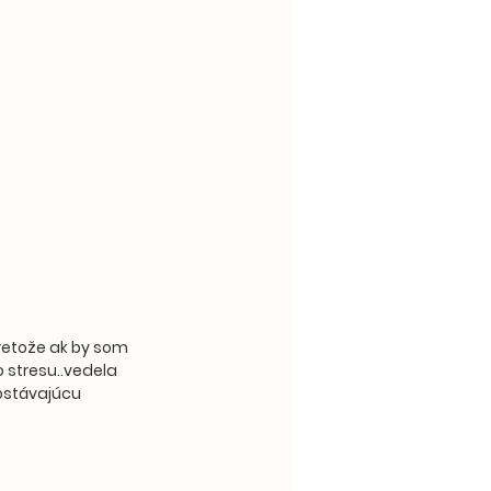
pretože ak by som 
 stresu..vedela 
ostávajúcu 