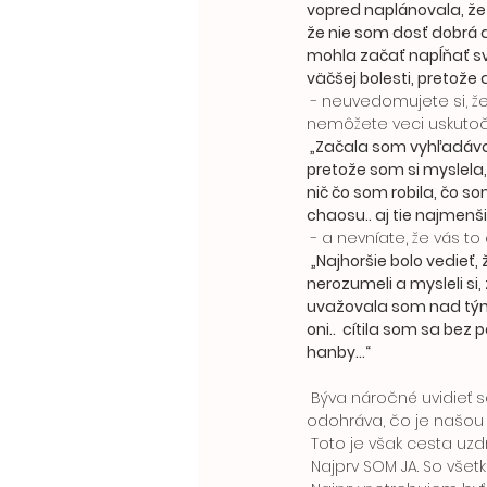
vopred naplánovala, že 
že nie som dosť dobrá a
mohla začať napĺňať svo
väčšej bolesti, pretože
 - neuvedomujete si, že na každú akciu, zmenu, aktivitu je potrebná energia a keď ju nemáte, 
nemôžete veci uskutočňo
 „Začala som vyhľadávať gauč a nemala som chuť na nič.. prestal ma baviť život.. veľa som plakala 
pretože som si myslela,
nič čo som robila, čo 
chaosu.. aj tie najmenši
 - a nevníate, že vás t
„Najhoršie bolo vedieť,
nerozumeli a mysleli si
uvažovala som nad tým,
oni..  cítila som sa bez
hanby...“
 Býva náročné uvidieť samých seba. Uznať samých seba. Uvidieť a uznať sa so všetkým čo sa v nás 
odohráva, čo je našou s
 Toto je však cesta uzd
 Najprv SOM JA. So všet