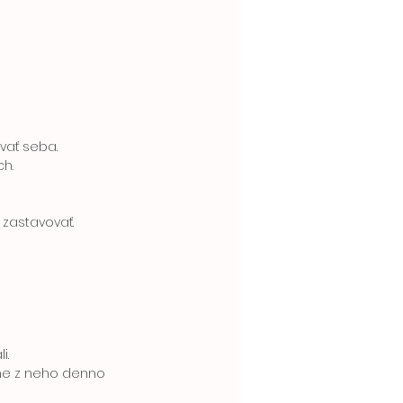
vať seba.
h. 
 zastavovať. 
i. 