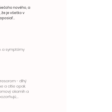
 niečoho nového, a 
že je všetko v 
posiaľ... 
e. a symptómy 
resorom - dlhý 
e a cítie opak. 
zlomový okamih a 
orňujú, ...