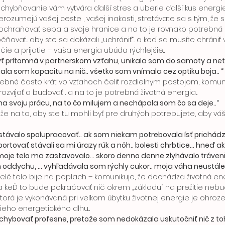
ybňovanie vám vytvára ďalší stres a uberie ďalší kus energie.. 
nerozumejú vašej ceste , vašej inakosti, stretávate sa s tým, že 
, ochraňovať seba a svoje hranice a na to je rovnako potrebná 
ňovať... aby ste sa dokázali „uchrániť“.. a keď sa musíte chrániť
e a prijatie – vaša energia ubúda rýchlejšie... 
ť prítomná v partnerskom vzťahu, unikala som do samoty a netu
ala som kapacitu na nič.. všetko som vnímala cez optiku boja.. “ 
víjať a budovať .. a na to je potrebná životná energia...
na svoju prácu, na to čo milujem a nechápala som čo sa deje..“ 
 
távalo spolupracovať.. ak som niekam potrebovala ísť prichádzali
ortovať stávali sa mi úrazy rúk a nôh.. bolesti chrbtice... hneď a
moje telo ma zastavovalo... skoro denno denne zlyhávalo tráveni
oddychu, ... vyhľadávala som rýchly cukor.. moja váha neustále kol
 a keĎ to bude pokračovať nič okrem „základu“ na prežitie nebu
 ktorá je vykonávaná pri veľkom úbytku životnej energie je ohro
eho energetického dlhu... 
hybovať profesne, pretože som nedokázala uskutočniť nič z toh