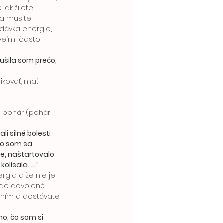
ak žijete 
sa musíte 
dávka energie, 
 veľmi často – 
šila som prečo, 
 silné bolesti 
ko som sa 
e, naštartovalo 
ísala.....“ 
de dovolené.. 
zením a dostávate 
o, čo som si 