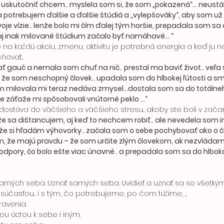
uskutočniť chcem.. myslela som si, že som „pokazená“... neustál
 potrebujem ďalšie a ďalšie štúdiá a „vylepšováky“, aby som už 
je vízie.. lenže bolo mi čím ďalej tým horšie, prepadala som sa 
 aj inak milované štúdium začalo byť namáhavé... “
vať... 
 že som neschopný človek.. upadala som do hlbokej ľútosti a smú
som milovala mi teraz nedáva zmysel...dostala som sa do totáln
e záťaže mi spôsobovali vnútorné peklo ...“
o dostáva do väčšieho a väčšieho stresu... akoby ste boli v zača
 že sa dištancujem, aj keď to nechcem robiť.. ale nevedela som in
, že si hľadám výhovorky.. začala som o sebe pochybovať ako o čl
 že majú pravdu – že som určite zlým človekom, ak nezvládam t
 podpory, čo bolo ešte viac únavné.. a prepadala som sa do hlbok
účasťou... i s tým, čo potrebujeme, po čom túžime, ...
ravenia.
kou úctou k sebe i iným. 