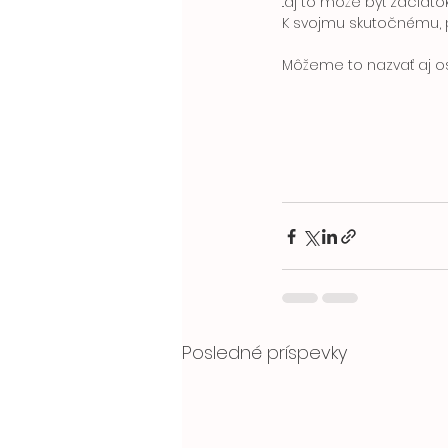
..aj to môže byť začiato
K svojmu skutočnému, 
Môžeme to nazvať aj o
Posledné príspevky