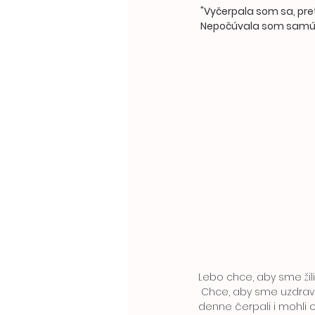
 "Vyčerpala som sa, pr
 Nepočúvala som samú
Lebo chce, aby sme žili
 Chce, aby sme uzdravili svoj  dlh. Aby „pohár životnej energie“ zostal naplnený. Aby sme z neho denno 
denne čerpali i mohli o