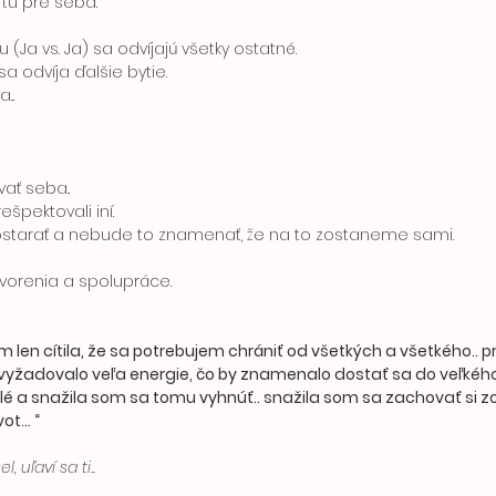
 tu pre seba. 
 (Ja vs. Ja) sa odvíjajú všetky ostatné. 
a odvíja ďalšie bytie. 
.. 
ať seba..
špektovali iní. 
starať a nebude to znamenať, že na to zostaneme sami.
vorenia a spolupráce. 
om len cítila, že sa potrebujem chrániť od všetkých a všetkého.. 
 vyžadovalo veľa energie, čo by znamenalo dostať sa do veľkého
lé a snažila som sa tomu vyhnúť.. snažila som sa zachovať si z
t... “
, uľaví sa ti..