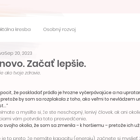
aktálna kresba
Osobný rozvoj
va
Sep 20, 2023
ovo. Začať lepšie.
e ako tvoje zdravie.
pocit, že poskladať prádlo je hrozne vyčerpávajúce a na uprata
pretože by som sa rozplakala z toho, ako veľmi to nevládzem uro
...“
ciami vám potvrdia toto presvedčenie.. 
 svojho okolia, že som sa zmenila – k horšiemu – pretože ich už 