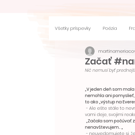
Všetky príspevky
Poézia
Fr
martinameriaco
Začať #nan
Nič nemusí byť prednejši
„V jeden deň som mala 
nemohla ani pomyslieť, 
to ako „výstup na Everest
 - Ale ešte stále to nevnímate a myslíte si, že ste neschopný, lenivý človek.. ak ani okolie netuší, čo sa s 
vami deje, svojimi reak
„Začala som počúvať zo
nenavštevujem.. „
 - neuvedomujete si, že je to preto, že nemáte kapacitu (energiu), začnete si myslieť, že ste zlý človek, 