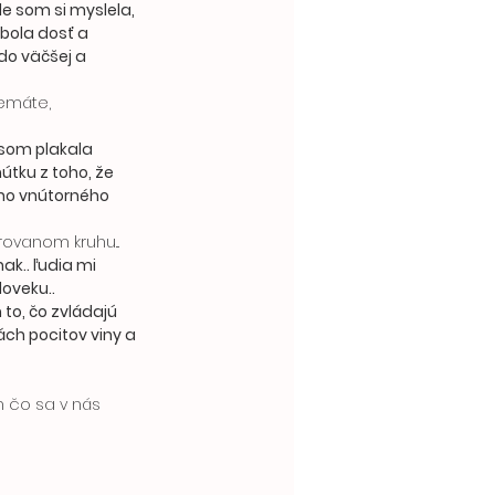
e som si myslela, 
bola dosť a 
do väčšej a 
tku z toho, že 
eho vnútorného 
rovanom kruhu... 
ak.. ľudia mi 
oveku.. 
o, čo zvládajú 
ách pocitov viny a 