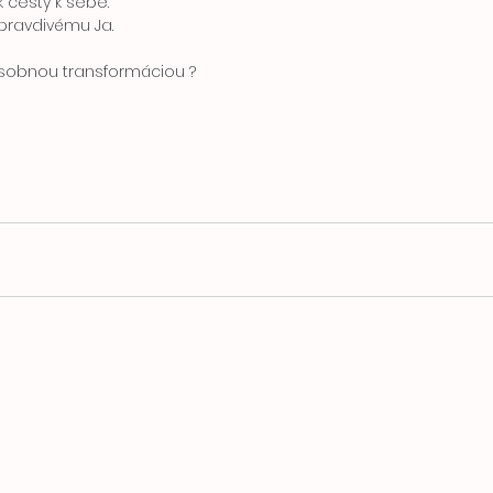
k cesty k sebe. 
pravdivému Ja. 
sobnou transformáciou ? 