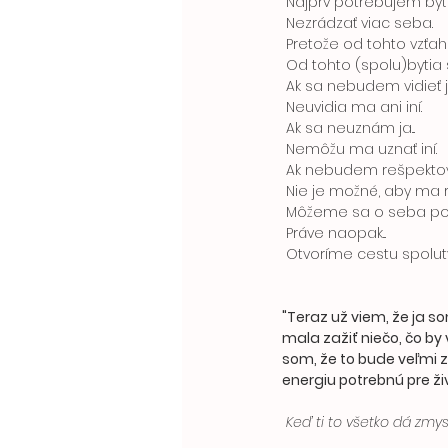
 Najprv potrebujem byť
 Nezrádzať viac seba.
 Pretože od tohto vzťahu
 Od tohto (spolu)bytia s
 Ak sa nebudem vidieť ja.
 Neuvidia ma ani iní. 
 Ak sa neuznám ja...
 Nemôžu ma uznať iní. 
 Ak nebudem rešpektov
 Nie je možné, aby ma re
 Môžeme sa o seba po
 Práve naopak... 
 Otvoríme cestu spolut
"Teraz už viem, že ja s
mala zažiť niečo, čo by
som, že to bude veľmi z
energiu potrebnú pre živo
 Keď ti to všetko dá zmysel